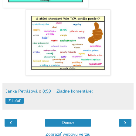
Janka Petrášová
o
8:59
Žiadne komentáre:
Zdieľať
‹
›
Domov
Zobraziť webovú verziu