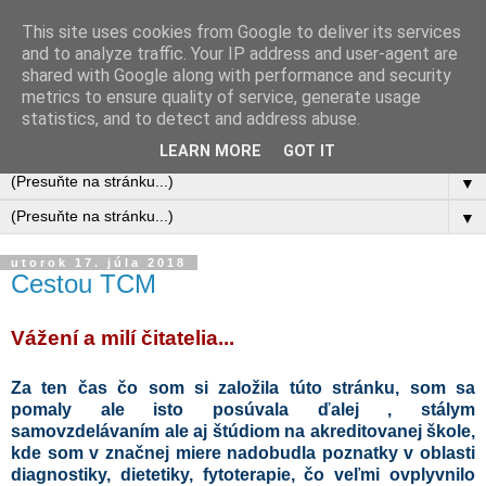
This site uses cookies from Google to deliver its services
and to analyze traffic. Your IP address and user-agent are
shared with Google along with performance and security
metrics to ensure quality of service, generate usage
statistics, and to detect and address abuse.
LEARN MORE
GOT IT
▼
▼
utorok 17. júla 2018
Cestou TCM
Vážení a milí čitatelia...
Za ten čas čo som si založila túto stránku, som sa
pomaly ale isto posúvala ďalej , stálym
samovzdelávaním ale aj štúdiom na akreditovanej škole,
kde som v značnej miere nadobudla poznatky v oblasti
diagnostiky, dietetiky, fytoterapie, čo veľmi ovplyvnilo