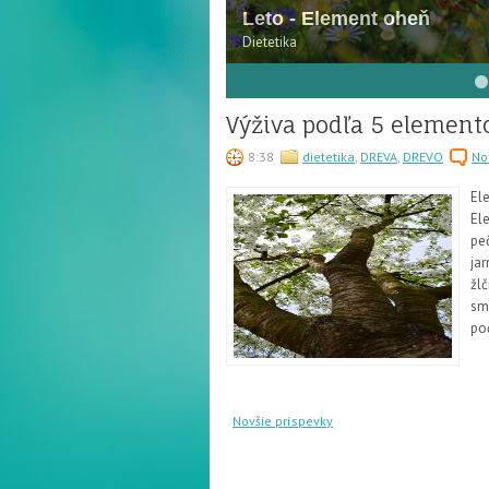
Leto - Element oheň
Dietetika
4
5
6
7
8
Výživa podľa 5 element
8:38
dietetika
,
DREVA
,
DREVO
No
El
Ele
pe
ja
žlč
sme
po
Novšie príspevky