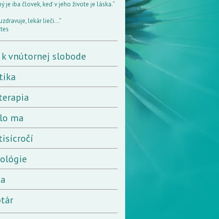
 je iba človek, keď v jeho živote je láska.“
uzdravuje, lekár lieči..."
tes
 k vnútornej slobode
tika
terapia
lo ma
tisícročí
rológie
ia
tár