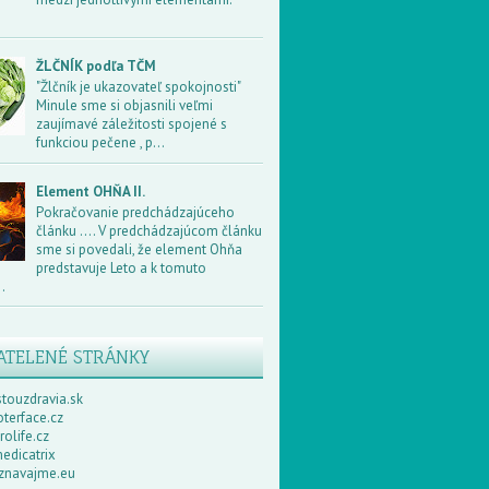
ŽLČNÍK podľa TČM
"Žlčník je ukazovateľ spokojnosti"
Minule sme si objasnili veľmi
zaujímavé záležitosti spojené s
funkciou pečene , p...
Element OHŇA II.
Pokračovanie predchádzajúceho
článku .... V predchádzajúcom článku
sme si povedali, že element Ohňa
predstavuje Leto a k tomuto
.
ATELENÉ STRÁNKY
touzdravia.sk
terface.cz
olife.cz
edicatrix
navajme.eu