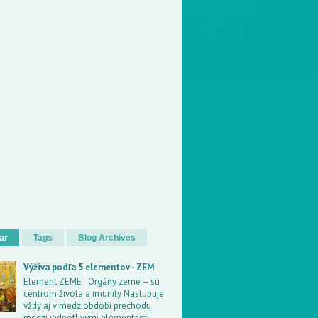
ar
Tags
Blog Archives
Výživa podľa 5 elementov - ZEM
Element ZEME Orgány zeme – sú
centrom života a imunity Nastupuje
vždy aj v medziobdobí prechodu
medzi jednotlivými elementami.