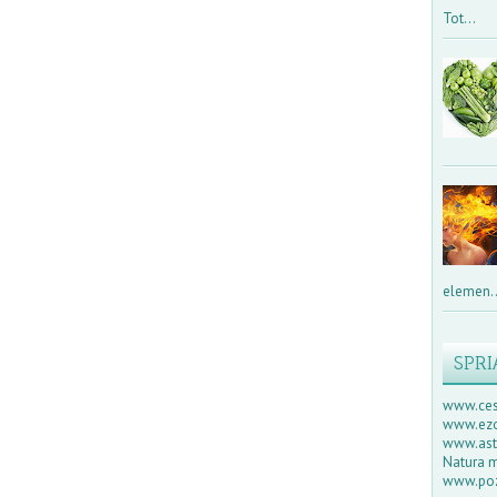
Tot...
elemen..
SPRI
www.ces
www.ezo
www.astr
Natura m
www.poz