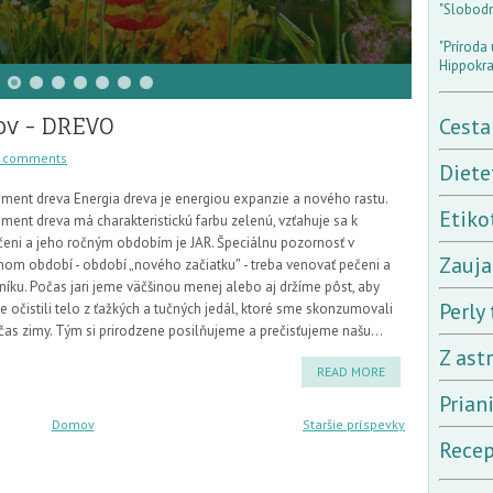
"Slobodný
"Príroda 
Hippokra
ov - DREVO
Cesta
 comments
Diete
ement dreva Energia dreva je energiou expanzie a nového rastu.
Etiko
ment dreva má charakteristickú farbu zelenú, vzťahuje sa k
čeni a jeho ročným obdobím je JAR. Špeciálnu pozornosť v
Zauja
rnom období - období „nového začiatku″ - treba venovať pečeni a
níku. Počas jari jeme väčšinou menej alebo aj držíme pôst, aby
Perly 
 očistili telo z ťažkých a tučných jedál, ktoré sme skonzumovali
čas zimy. Tým si prirodzene posilňujeme a prečisťujeme našu...
Z ast
READ MORE
Prian
Domov
Staršie príspevky
Recep