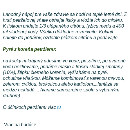
Lahodný nápoj pre vaše zdravie sa hodí na teplé letné dni. Z
hrsti petrželovej vňate otrhajte lístky a vložte ich do mixéru.
K lístkom pridajte 1/3 olúpaného citrónu, lyžicu medu a 400
ml studenej vody. Všetko dôkladne rozmixujte. Koktail
nalejte do pohárov, ozdobte plátkom citrónu a podávajte.
Pyré z koreňa petržlenu:
na kocky nakrájaný udusíme vo vode, prisolíme, po uvarené
vodu nezlievame, pridáme maslo a trošku sladkej smotany
(10%), štipku čierneho korenia, vyšľaháme na pyré,
ochutíme vňaťkou. Môžeme kombinovať s varenou mrkvou,
zelerom, cviklou, brokolicou alebo karfiolom....fantázii sa
medze nekladú.... (varíme samozrejme spolu s vybraným
druhom)
O účinkoch petržlenu viac
tu
Viac na budúce...