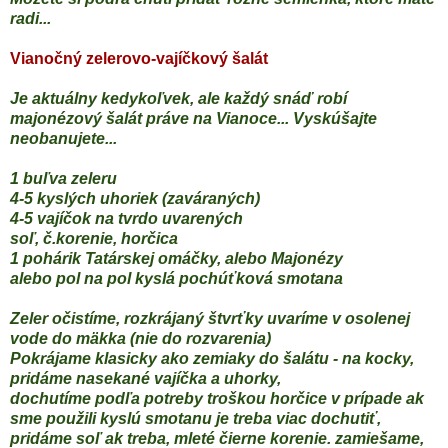
radi...
Vianočný zelerovo-vajíčkový šalát
Je aktuálny kedykoľvek, ale každý snáď robí
majonézový šalát práve na Vianoce... Vyskúšajte
neobanujete...
1 buľva zeleru
4-5 kyslých uhoriek (zaváraných)
4-5 vajíčok na tvrdo uvarených
soľ, č.korenie, horčica
1 pohárik Tatárskej omáčky, alebo Majonézy
alebo pol na pol kyslá pochúťková smotana
Zeler očistíme, rozkrájaný štvrťky uvaríme v osolenej
vode do mäkka (nie do rozvarenia)
Pokrájame klasicky ako zemiaky do šalátu - na kocky,
pridáme nasekané vajíčka a uhorky,
dochutíme podľa potreby troškou horčice v prípade ak
sme použili kyslú smotanu je treba viac dochutiť,
pridáme soľ ak treba, mleté čierne korenie. zamiešame,