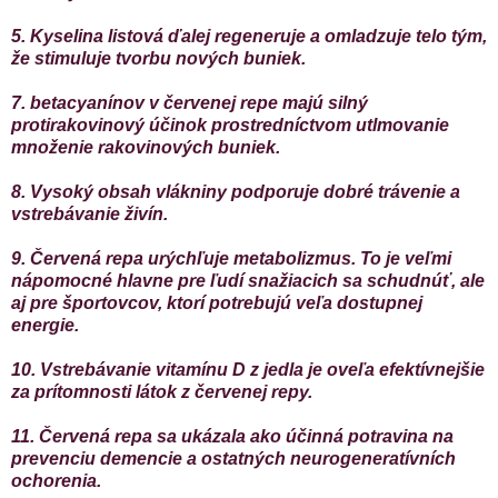
5. Kyselina listová ďalej regeneruje a omladzuje telo tým,
že stimuluje tvorbu nových buniek.
7. betacyanínov v červenej repe majú silný
protirakovinový účinok prostredníctvom utlmovanie
množenie rakovinových buniek.
8. Vysoký obsah vlákniny podporuje dobré trávenie a
vstrebávanie živín.
9. Červená repa urýchľuje metabolizmus. To je veľmi
nápomocné hlavne pre ľudí snažiacich sa schudnúť, ale
aj pre športovcov, ktorí potrebujú veľa dostupnej
energie.
10. Vstrebávanie vitamínu D z jedla je oveľa efektívnejšie
za prítomnosti látok z červenej repy.
11. Červená repa sa ukázala ako účinná potravina na
prevenciu demencie a ostatných neurogeneratívních
ochorenia.