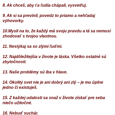
8. Ak chceš, aby ťa ľudia chápali, vysvetľuj.
9. Ak si sa previnil, povedz to priamo a nehľadaj
výhovorky.
10.Mysli na to, že každý má svoju pravdu a tá sa nemusí
zhodovať s tvojou vlastnou.
11. Nestýkaj sa so zlými ľuďmi.
12. Najdôležitejšia v živote je láska. Všetko ostatné sú
zbytočnosti.
13. Naše problémy sú iba v hlave.
14. Okolitý svet nie je ani dobrý ani zlý – je mu úplne
jedno či existuješ.
15. Z každej udalosti sa snaž v živote získať pre seba
niečo užitočné.
16. Nebuď suchár.