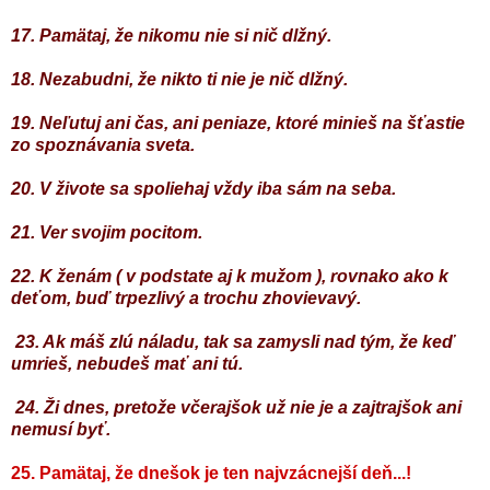
17. Pamätaj, že nikomu nie si nič dlžný.
18. Nezabudni, že nikto ti nie je nič dlžný.
19. Neľutuj ani čas, ani peniaze, ktoré minieš na šťastie
zo spoznávania sveta.
20. V živote sa spoliehaj vždy iba sám na seba.
21. Ver svojim pocitom.
22. K ženám ( v podstate aj k mužom ), rovnako ako k
deťom, buď trpezlivý a trochu zhovievavý.
23. Ak máš zlú náladu, tak sa zamysli nad tým, že keď
umrieš, nebudeš mať ani tú.
24. Ži dnes, pretože včerajšok už nie je a zajtrajšok ani
nemusí byť.
25. Pamätaj, že dnešok je ten najvzácnejší deň...!