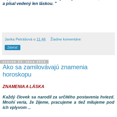
a písal vedený len láskou. "
Janka Petrášová
o
11:46
Žiadne komentáre:
Zdieľať
utorok 23. júna 2015
Ako sa zamilovávajú znamenia
horoskopu
ZNAMENIA A LÁSKA
Každý
človek
sa
narodil
za
určitého
postavenia
hviezd
.
Mnohí
veria,
že
žijeme
,
pracujeme
a
tiež
milujeme
pod
ich vplyvom
...