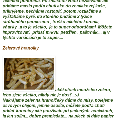
zelenina ponorená. Po zmäknutí vodu nezlievame ale
pridáme maslo podľa chuti ako do zemiakovej kaše,
prikryjeme, necháme roztopiť, potom roztlačíme a
vyšľaháme pyré, do ktorého pridáme 2 lyžice
strúhaného parmezánu , trošku mletého korenia,
vňaťky...a to je všetko, je to super odporúčam! Môžete
improvizovať, pridať mrkvu, petržlen, paštrnák..., aj v
týchto variáciách je to super....
Zelerové hranolky
akékoľvek množstvo zeleru,
lebo zjete všetko, nikdy nie je dosť...:-)
Nakrájame zeler na hranolčeky dáme do misy, polejeme
olivovým olejom, jemne osolíte, môžete podľa chuti
pridať koreniny aké používate pri pečených zemiakoch,
ja len solím... dobre premiešate... na plech si dáte papier