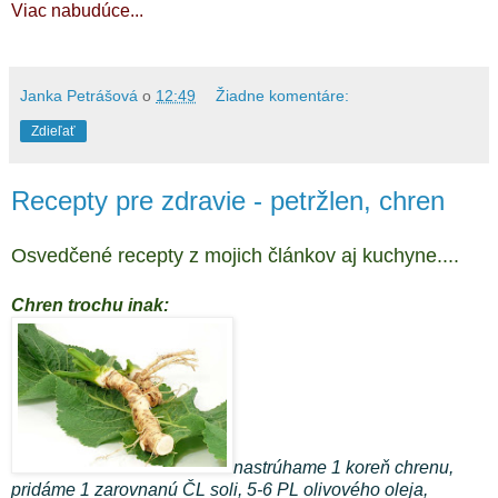
Viac nabudúce...
Janka Petrášová
o
12:49
Žiadne komentáre:
Zdieľať
Recepty pre zdravie - petržlen, chren
Osvedčené recepty z mojich článkov aj kuchyne....
Chren trochu inak:
nastrúhame 1 koreň chrenu,
pridáme 1 zarovnanú ČL soli, 5-6 PL olivového oleja,