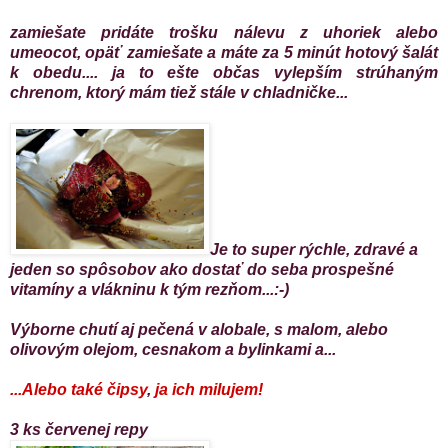
zamiešate pridáte trošku nálevu z uhoriek alebo
umeocot, opäť zamiešate a máte za 5 minút hotový šalát
k obedu.... ja to ešte občas vylepším strúhaným
chrenom, ktorý mám tiež stále v chladničke...
Je to super rýchle, zdravé a
jeden so spôsobov ako dostať do seba prospešné
vitamíny a vlákninu k tým rezňom...:-)
Výborne chutí aj pečená v alobale, s malom, alebo
olivovým olejom, cesnakom a bylinkami a...
...Alebo také čipsy
,
j
a ich milujem!
3 ks červenej repy