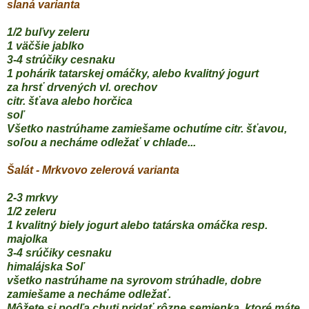
slaná varianta
1/2 buľvy zeleru
1 väčšie jablko
3-4 strúčiky cesnaku
1 pohárik tatarskej omáčky, alebo kvalitný jogurt
za hrsť drvených vl. orechov
citr. šťava alebo horčica
soľ
Všetko nastrúhame zamiešame ochutíme citr. šťavou,
soľou a necháme odležať v chlade...
Š
alát - Mrkvovo zelerová varianta
2-3 mrkvy
1/2 zeleru
1 kvalitný biely jogurt alebo tatárska omáčka resp.
majolka
3-4 srúčiky cesnaku
himalájska Soľ
všetko nastrúhame na syrovom strúhadle, dobre
zamiešame a necháme odležať.
Môžete si podľa chuti pridať rôzne semienka, ktoré máte