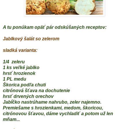
A tu ponúkam opäť pár odskúšaných receptov:
Jablkový šalát so zelerom
sladká varianta:
1/4 zeleru
1 ks veľké jablko
hrsť hrozienok
1 PL medu
Škorica podľa chuti
citrónová šťava na dochutenie
hrsť drvených orechov
Jabĺčko nastrúhame nahrubo, zeler najemno.
Premiešame s hrozienkami, medom, škoricou,
citrónovou šťavou, dáme vychladiť a potom už len
mňam...