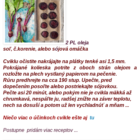
2 PL oleja
soľ, č.korenie, alebo s
ó
jová omáčka
Cviklu
očistite
nakrájajte na plátky tenké asi 1,5 mm.
Pokrájané kolieska potrite z oboch strán olejom a
rozložte na plech vystlaný papierom na pečenie.
Rúru predhrejte na cca 190 stup. Upečte, pred
dopečením posoľte alebo postriekajte sójovkou.
Pečte asi 20 minút, alebo pokým nie je cvikla mäkká až
chrumkavá, nespáľte ju, radšej znížte na záver teplotu,
nech sa dosuší a potom už len vychladnúť a mňam ...
Niečo viac o účinkoch cvikle ešte aj
tu
Postupne pridám viac receptov ...