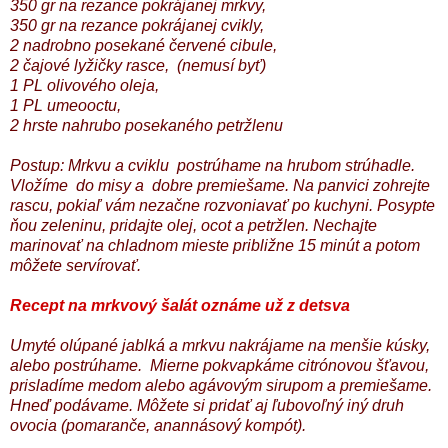
350 gr na rezance pokrájanej mrkvy,
350 gr na rezance pokrájanej cvikly,
2 nadrobno posekané červené cibule,
2 čajové lyžičky rasce, (nemusí byť)
1 PL olivového oleja,
1 PL umeooctu,
2 hrste nahrubo posekaného petržlenu
Postup: Mrkvu a cviklu postrúhame na hrubom strúhadle.
Vložíme do misy a dobre premiešame. Na panvici zohrejte
rascu, pokiaľ vám nezačne rozvoniavať po kuchyni. Posypte
ňou zeleninu, pridajte olej, ocot a petržlen. Nechajte
marinovať na chladnom mieste približne 15 minút a potom
môžete servírovať.
Recept na mrkvový šalát oznáme už z detsva
Umyté olúpané jablká a mrkvu nakrájame na menšie kúsky,
alebo postrúhame. Mierne pokvapkáme citrónovou šťavou,
prisladíme medom alebo agávovým sirupom a premiešame.
Hneď podávame. Môžete si pridať aj ľubovoľný iný druh
ovocia (pomaranče, anannásový kompót).