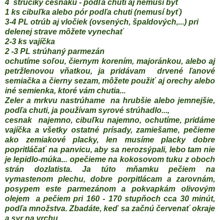
4 strúčiky cesnaku - podľa chuti aj nemusí byť
1 ks cibuľka alebo pór podľa chuti (nemusí byť)
3-4 PL otrúb aj vločiek (ovsených, špaldových,...) pri
delenej strave môžete vynechať
2-3 ks vajíčka
2 -3 PL strúhaný parmezán
ochutíme soľou, čiernym korením, majoránkou, alebo aj
petržlenovou vňatkou, ja pridávam
drvené
ľanové
semiačka a čierny sezam, môžete použiť aj orechy alebo
iné semienka, ktoré vám chutia...
Zeler a mrkvu nastrúhame na hrubšie alebo jemnejšie,
podľa chuti, ja používam syrové strúhadlo...,
cesnak najemno, cibuľku najemno, ochutíme, pridáme
vajíčka a všetky ostatné prísady, zamiešame, pečieme
ako zemiakové placky, len musíme placky dobre
popritláčať na panvicu, aby sa nerozsýpali, lebo tam nie
je lepidlo-múka... opečieme na kokosovom tuku z oboch
strán dozlatista. Ja túto mňamku pečiem na
vymastenom plechu, dobre porpitlácam a zarovnám,
posypem este parmezánom a pokvapkám olivovým
olejem a pečiem pri 160 - 170 stupňoch cca 30 minút,
podľa množstva. Zbadáte, keď sa začnú červenať okraje
a syr na vrchu...