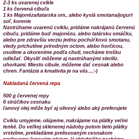
2-3 ks
uvarenej cvikle
1 ks červená cibuľa
1 ks Majonéza/tatarska om., alebo kyslá smotana/jogurt
soľ, korenie
Nastrúhame uvarenú cviklu, pridáme nakrájanú červenú
cibuľu, pridáme buď majonézu, alebo tatársku omáčku,
alebo pre zdravšiu verziu jednu pochúťkovú smotanu,
vtedy prichutíme prírodným octom, alebo horčicou,
osolíme a okoreníme podľa chuti, necháme trošku
odležať. Okysliť môžeme aj nastrúhanými steriliz.
uhorkami. Miesto cibule, môžeme dať cesnak alebo
chren. Fantázia a kreativita je na vás....:-)
Nakladaná červená repa
500 g červenej repy
6 strúčikov cesnaku
ľanový olej môže byť aj olivový alebo aký preferujete
Cviklu umyjeme, olúpeme, nakrájame na plátky veľmi
tenké. Do veľkej sklenenej nádoby potom tieto plátky
vrstvíme, prekladáme prelisovaným cesnakom