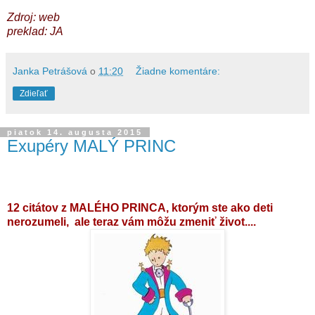
Zdroj: web
preklad: JA
Janka Petrášová
o
11:20
Žiadne komentáre:
Zdieľať
piatok 14. augusta 2015
Exupéry MALÝ PRINC
12
citátov z
MALÉHO
PRINCA
,
ktorým ste ako deti
nerozumeli
,
ale teraz vám môžu zmeniť život....