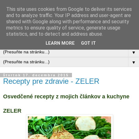
This site uses cookies from Google to deliver its services
and to analyze traffic. Your IP address and user-agent are
shared with Google along with performance and security
metrics to ensure quality of service, generate usage
statistics, and to detect and address abuse.
LEARN MORE
GOT IT
▼
▼
štvrtok 17. decembra 2015
Recepty pre zdravie - ZELER
Osvedčené recepty z mojich článkov a kuchyne
ZELER