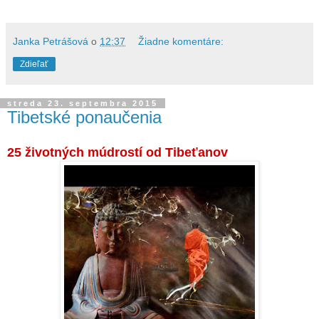
Janka Petrášová
o
12:37
Žiadne komentáre:
Zdieľať
streda 23. septembra 2015
Tibetské ponaučenia
25 životných múdrostí od Tibeťanov