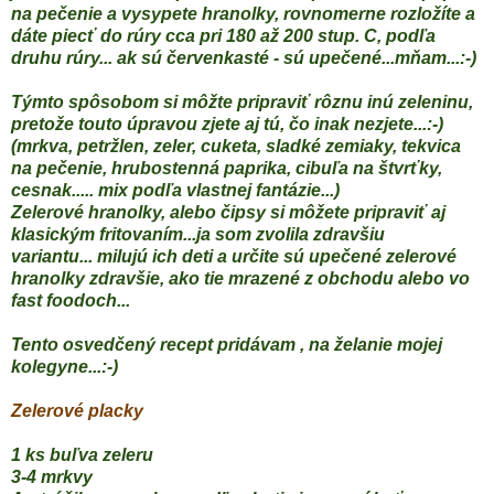
na pečenie a vysypete hranolky, rovnomerne rozložíte a
dáte piecť do rúry cca pri 180 až 200 stup. C, podľa
druhu rúry... ak sú červenkasté - sú upečené...mňam...:-)
Týmto spôsobom si môžte pripraviť rôznu inú zeleninu,
pretože touto úpravou zjete aj tú, čo inak nezjete...:-)
(mrkva, petržlen, zeler, cuketa, sladké zemiaky, tekvica
na pečenie, hrubostenná paprika, cibuľa na štvrťky,
cesnak..... mix podľa vlastnej fantázie...)
Zelerové hranolky, alebo čipsy si môžete pripraviť aj
klasickým fritovaním...ja som zvolila zdravšiu
variantu...
milujú ich deti a určite sú upečené zelerové
hranolky zdravšie, ako tie mrazené z obchodu alebo vo
fast foodoch...
Tento osvedčený recept pridávam , na želanie mojej
kolegyne...:-)
Zelerové placky
1 ks buľva zeleru
3-4 mrkvy