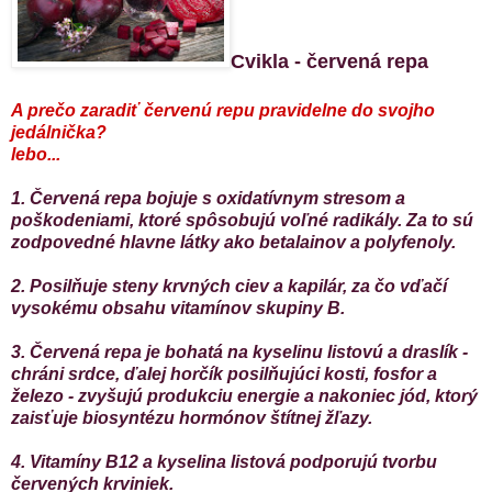
Cvikla - červená repa
A prečo zaradiť červenú repu pravidelne do svojho
jedálnička?
lebo...
1. Červená repa bojuje s oxidatívnym stresom a
poškodeniami, ktoré spôsobujú voľné radikály. Za to sú
zodpovedné hlavne látky ako betalainov a polyfenoly.
2. Posilňuje steny krvných ciev a kapilár, za čo vďačí
vysokému obsahu vitamínov skupiny B.
3. Červená repa je bohatá na kyselinu listovú a draslík -
chráni srdce, ďalej horčík posilňujúci kosti, fosfor a
železo - zvyšujú produkciu energie a nakoniec jód, ktorý
zaisťuje biosyntézu hormónov štítnej žľazy.
4. Vitamíny B12 a kyselina listová podporujú tvorbu
červených krviniek.