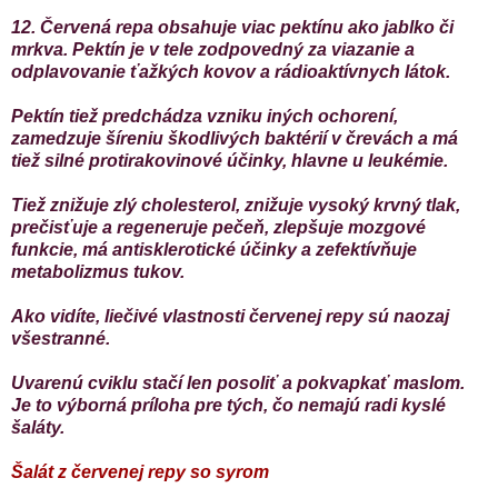
12. Červená repa obsahuje viac pektínu ako jablko či
mrkva. Pektín je v tele zodpovedný za viazanie a
odplavovanie ťažkých kovov a rádioaktívnych látok.
Pektín tiež predchádza vzniku iných ochorení,
zamedzuje šíreniu škodlivých baktérií v črevách a má
tiež silné protirakovinové účinky, hlavne u leukémie.
Tiež znižuje zlý cholesterol, znižuje vysoký krvný tlak,
prečisťuje a regeneruje pečeň, zlepšuje mozgové
funkcie, má antisklerotické účinky a zefektívňuje
metabolizmus tukov.
Ako vidíte, liečivé vlastnosti červenej repy sú naozaj
všestranné.
Uvarenú cviklu stačí len posoliť a pokvapkať maslom.
Je to výborná príloha pre tých, čo nemajú radi kyslé
šaláty.
Šalát z červenej repy so syrom