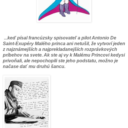
...
keď
písal
francúzsky
spisovateľ
a
pilot
Antonio
De
Saint
-
Exupéry
Malého
princa
ani
netušil,
že vytvorí
jeden
z
najznámejších
a
najprekladanejších
rozprávkových
príbehov
na
svete
.
Ak
ste
aj vy k
Malému
Princovi
kedysi
privoňali
,
ale
nepochopili
ste
jeho
podstatu
, možno je
načase
dať
mu druhú
šancu
.