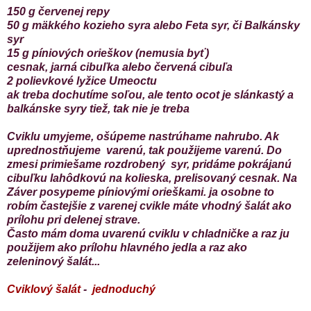
150 g červenej repy
50 g mäkkého kozieho syra alebo Feta syr, či Balkánsky
syr
15 g píniových orieškov (nemusia byť)
cesnak, jarná cibuľka alebo červená cibuľa
2 polievkové lyžice Umeoctu
ak treba dochutíme soľou, ale tento ocot je slánkastý a
balkánske syry tiež, tak nie je treba
Cviklu umyjeme, ošúpeme nastrúhame nahrubo. Ak
uprednostňujeme varenú, tak použijeme varenú. Do
zmesi primiešame rozdrobený syr, pridáme pokrájanú
cibuľku lahôdkovú na kolieska, prelisovaný cesnak. Na
Záver posypeme píniovými orieškami. ja osobne to
robím častejšie z varenej cvikle máte vhodný šalát ako
prílohu pri delenej strave.
Často mám doma uvarenú cviklu v chladničke a raz ju
použijem ako prílohu hlavného jedla a raz ako
zeleninový šalát...
Cviklový šalát
-
jednoduchý