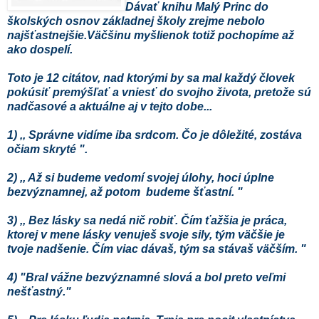
Dávať knihu Malý Princ do
školských osnov základnej školy zrejme nebolo
najšťastnejšie.Väčšinu myšlienok totiž pochopíme až
ako dospelí.
Toto je 12 citátov, nad ktorými by sa mal každý človek
pokúsiť premýšľať a vniesť do svojho života, pretože sú
nadčasové a aktuálne aj v tejto dobe...
1) ,, Správne vidíme iba srdcom. Čo je dôležité, zostáva
očiam skryté ".
2) ,, Až si budeme vedomí svojej úlohy, hoci úplne
bezvýznamnej, až potom budeme šťastní. "
3) ,, Bez lásky sa nedá nič robiť. Čím ťažšia je práca,
ktorej v mene lásky venuješ svoje sily, tým väčšie je
tvoje nadšenie. Čím viac dávaš, tým sa stávaš väčším. "
4) "Bral vážne bezvýznamné slová a bol preto veľmi
nešťastný."