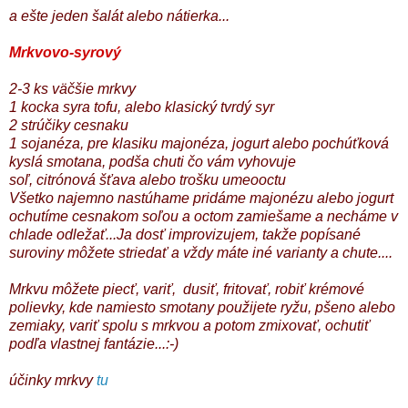
a ešte jeden šalát alebo nátierka...
Mrkvovo-syrový
2-3 ks väčšie mrkvy
1 kocka syra tofu, alebo klasický tvrdý syr
2 strúčiky cesnaku
1 sojanéza, pre klasiku majonéza, jogurt alebo pochúťková
kyslá smotana, podša chuti čo vám vyhovuje
soľ, citrónová šťava alebo trošku umeooctu
Všetko najemno nastúhame pridáme majonézu alebo jogurt
ochutíme cesnakom soľou a octom zamiešame a necháme v
chlade odležať...Ja dosť improvizujem, takže popísané
suroviny môžete striedať a vždy máte iné varianty a chute....
Mrkvu môžete piecť, variť, dusiť, fritovať, robiť krémové
polievky, kde namiesto smotany použijete ryžu, pšeno alebo
zemiaky, variť spolu s mrkvou a potom zmixovať, ochutiť
podľa vlastnej fantázie...:-)
účinky mrkvy
tu