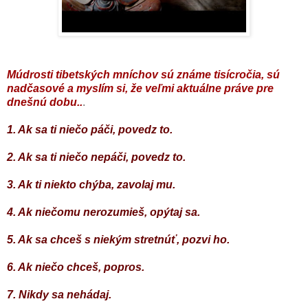
Múdrosti tibetských mníchov sú známe tisícročia, sú
nadčasové a myslím si, že veľmi aktuálne práve pre
dnešnú dobu..
.
1. Ak sa ti niečo páči, povedz to.
2. Ak sa ti niečo nepáči, povedz to.
3. Ak ti niekto chýba, zavolaj mu.
4. Ak niečomu nerozumieš, opýtaj sa.
5. Ak sa chceš s niekým stretnúť, pozvi ho.
6. Ak niečo chceš, popros.
7. Nikdy sa nehádaj.