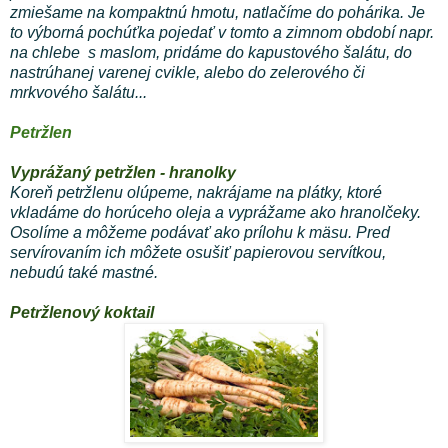
zmiešame na kompaktnú hmotu, natlačíme do pohárika. Je
to výborná pochúťka pojedať v tomto a zimnom období napr.
na chlebe s maslom, pridáme do kapustového šalátu, do
nastrúhanej varenej cvikle, alebo do zelerového či
mrkvového šalátu...
Petržlen
Vyprážaný petržlen - hranolky
Koreň petržlenu olúpeme, nakrájame na plátky, ktoré
vkladáme do horúceho oleja a vyprážame ako hranolčeky.
Osolíme a môžeme podávať ako prílohu k mäsu. Pred
servírovaním ich môžete osušiť papierovou servítkou,
nebudú také mastné.
Petržlenový koktail