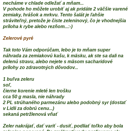
necháme v chlade odležať a mňam...
V pohode ho môžete urobiť aj ak pridáte 2 väčšie varené
zemiaky, hrášok a mrkvu. Tento šalát je ľahšie
stráviteľný, pretože je čiste zeleninový, čo je vhodnejšia
príloha k rybe alebo rezňom...:-)
Zelerové pyré
Tak toto Vám odporúčam, lebo je to mňam super
náhrada za zemiakovú kašu, k mäsku, ak ste sa dali na
delenú stravu, alebo nejete s mäsom sacharidové
prílohy zo zdravotných dôvodov...
1 buľva zeleru
soľ,
čierne korenie mleté len trošku
cca 50 g masla, nie náhrady
2 PL strúhaného parmezánu alebo podobný syr (dostať
v Lidli za dobrú cenu...)
sekaná petržlenová vňať
Zeler nakrájať, dať variť - dusiť, podliať toľko aby bola