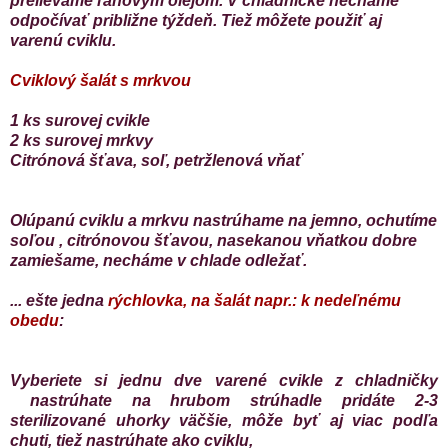
prelievame ľanovým olejom. V chladničke necháme
odpočívať približne týždeň. Tiež môžete použiť aj
varenú cviklu.
Cviklový šalát s mrkvou
1 ks surovej cvikle
2 ks surovej mrkvy
Citrónová šťava, soľ, petržlenová vňať
Olúpanú cviklu a mrkvu nastrúhame na jemno, ochutíme
soľou , citrónovou šťavou, nasekanou vňatkou dobre
zamiešame, necháme v chlade odležať.
... ešte jedna
rýchlovka, na šalát napr.: k nedeľnému
obedu
:
Vyberiete si jednu dve varené cvikle z chladničky
nastrúhate na hrubom strúhadle
pridáte 2-3
sterilizované uhorky väčšie, môže byť aj viac podľa
chuti, tiež nastrúhate ako cviklu,