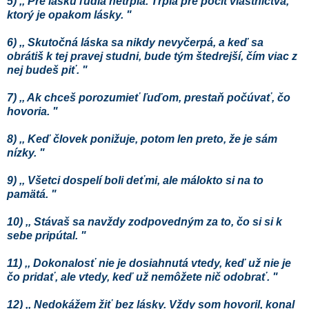
5) ,, Pre lásku ľudia netrpia. Trpia pre pocit vlastníctva,
ktorý je opakom lásky. "
6) ,, Skutočná láska sa nikdy nevyčerpá, a keď sa
obrátiš k tej pravej studni, bude tým štedrejší, čím viac z
nej budeš piť. "
7) ,, Ak chceš porozumieť ľuďom, prestaň počúvať, čo
hovoria. "
8) ,, Keď človek ponižuje, potom len preto, že je sám
nízky. "
9) ,, Všetci dospelí boli deťmi, ale málokto si na to
pamätá. "
10) ,, Stávaš sa navždy zodpovedným za to, čo si si k
sebe pripútal. "
11) ,, Dokonalosť nie je dosiahnutá vtedy, keď už nie je
čo pridať, ale vtedy, keď už nemôžete nič odobrať. "
12) ,, Nedokážem žiť bez lásky. Vždy som hovoril, konal