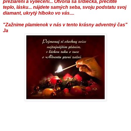
prežiarení a vyliečení... Otvoria sa srdiečka, precítite
teplo, lásku... nájdete samých seba, svoju podstatu svoj
diamant, ukrytý hlboko vo vás....
"Zažnime plamienok v nás v tento krásny adventný čas"
Ja