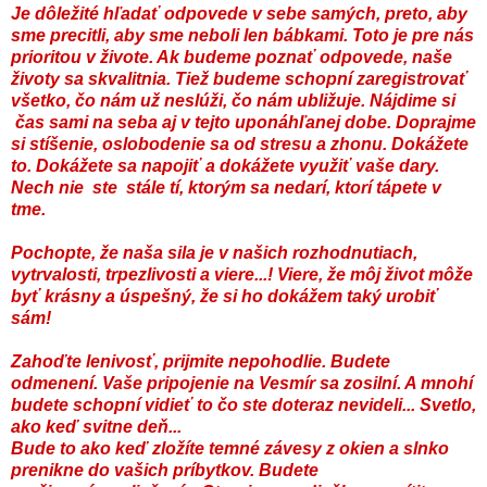
Je dôležité hľadať odpovede v sebe samých, preto, aby
sme precitli, aby sme neboli len bábkami. Toto je pre nás
prioritou v živote. Ak budeme poznať odpovede, naše
životy sa skvalitnia. Tiež budeme schopní zaregistrovať
všetko, čo nám už neslúži, čo nám ubližuje. Nájdime si
čas sami na seba aj v tejto uponáhľanej dobe. Doprajme
si stíšenie, oslobodenie sa od stresu a zhonu. Dokážete
to. Dokážete sa napojiť a dokážete využiť vaše dary.
Nech nie ste stále tí, ktorým sa nedarí, ktorí tápete v
tme.
Pochopte, že naša sila je v našich rozhodnutiach,
vytrvalosti, trpezlivosti a viere...! Viere, že môj život môže
byť krásny a úspešný, že si ho dokážem taký urobiť
sám!
Zahoďte lenivosť, prijmite nepohodlie. Budete
odmenení. Vaše pripojenie na Vesmír sa zosilní. A mnohí
budete schopní vidieť to čo ste doteraz nevideli... Svetlo,
ako keď svitne deň...
Bude to ako keď zložíte temné závesy z okien a slnko
prenikne do vašich príbytkov. Budete