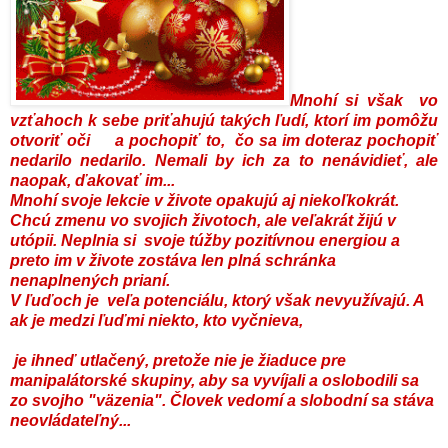
Mnohí si však vo
vzťahoch k sebe priťahujú takých ľudí, ktorí im pomôžu
otvoriť oči a pochopiť to, čo sa im doteraz pochopiť
nedarilo nedarilo.
Nemali by ich za to nenávidieť, ale
naopak, ďakovať im...
Mnohí svoje lekcie v živote opakujú aj niekoľkokrát.
Chcú zmenu vo svojich životoch, ale veľakrát žijú v
utópii. Neplnia si svoje túžby pozitívnou energiou a
preto im v živote zostáva len plná schránka
nenaplnených prianí.
V ľuďoch je veľa potenciálu, ktorý však nevyužívajú. A
ak je medzi ľuďmi niekto, kto vyčnieva,
je ihneď utlačený, pretože nie je žiaduce pre
manipalátorské skupiny, aby sa vyvíjali a oslobodili sa
zo svojho "väzenia". Človek vedomí a slobodní sa stáva
neovládateľný...