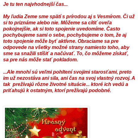
Je tu ten najvhodnejší čas...
My ľudia Zeme sme spätí s prírodou aj s Vesmírom. Či už
si to priznáme alebo nie. Môžeme sa cítiť oveľa
pokojnejšie, ak si toto spojenie uvedomíme. Často
pochybujeme sami o sebe, pochybujeme o tom, že aj
toto spojenie môže byť aktívne. Obraciame sa pre
odpovede na všetky možné strany namiesto toho, aby
sme sa snažili stíšiť a načúvať. To, čo môžeme získať,
sa pre nás môže stať pokladom.
...Ale mnohí sú veľmi pohltení svojimi starosťami, preto
im už nezostáva ani sila, ani čas na svoj vlastný rozvoj. A
tak prežívajú rôzne životné situácie... ktoré ich vedú a
priťahujú k ostatným, ktorí prežívajú podobné.