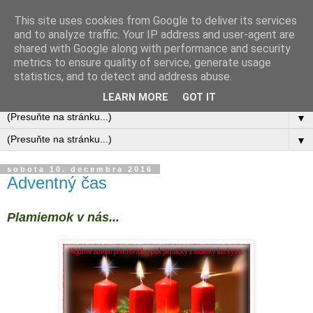
This site uses cookies from Google to deliver its services
and to analyze traffic. Your IP address and user-agent are
shared with Google along with performance and security
metrics to ensure quality of service, generate usage
statistics, and to detect and address abuse.
LEARN MORE
GOT IT
▼
▼
sobota 10. decembra 2016
Adventný čas
Plamiemok v nás...