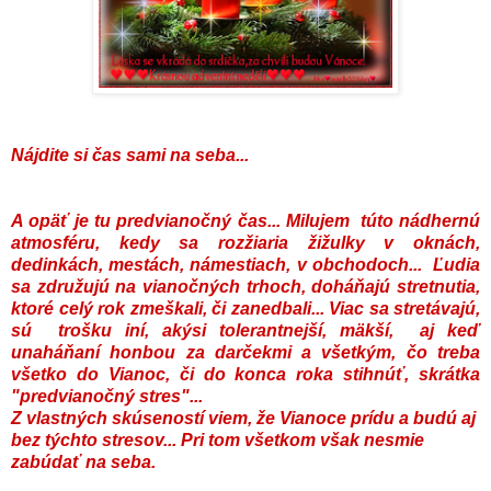
Nájdite si čas sami na seba...
A opäť je tu predvianočný čas... Milujem túto nádhernú
atmosféru, kedy sa rozžiaria žižulky v oknách,
dedinkách, mestách, námestiach, v obchodoch... Ľudia
sa združujú na vianočných trhoch, doháňajú stretnutia,
ktoré celý rok zmeškali, či zanedbali... Viac sa stretávajú,
sú trošku iní, akýsi tolerantnejší, mäkší, aj keď
unaháňaní honbou za darčekmi a všetkým, čo treba
všetko do Vianoc, či do konca roka stihnúť, skrátka
"predvianočný stres"...
Z vlastných skúseností viem, že Vianoce prídu a budú aj
bez týchto stresov... Pri tom všetkom však nesmie
zabúdať na seba.