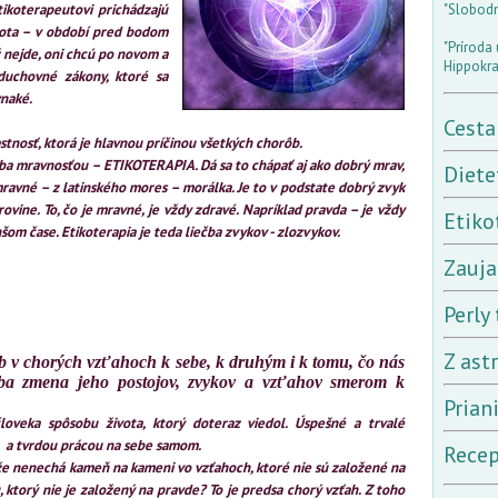
ikoterapeutovi prichádzajú
"Slobodný
vota – v období pred bodom
"Príroda 
 nejde, oni chcú po novom a
Hippokra
duchovné zákony, ktoré sa
vnaké.
Cesta
astnosť, ktorá je hlavnou príčinou všetkých chorôb.
ečba mravnosťou – ETIKOTERAPIA. Dá sa to chápať aj ako dobrý mrav,
Diete
ravné – z latinského mores – morálka. Je to v podstate dobrý zvyk
ovine. To, čo je mravné, je vždy zdravé. Napríklad pravda – je vždy
Etiko
šom čase. Etikoterapia je teda liečba zvykov - zlozvykov.
Zauja
Perly 
Z ast
v chorých vzťahoch k sebe, k druhým i k tomu, čo nás
iba zmena jeho postojov, zvykov a vzťahov smerom k
Prian
loveka spôsobu života, ktorý doteraz viedol. Úspešné a trvalé
ou a tvrdou prácou na sebe samom.
Recep
, že nenechá kameň na kameni vo vzťahoch, ktoré nie sú založené na
, ktorý nie je založený na pravde? To je predsa chorý vzťah. Z toho