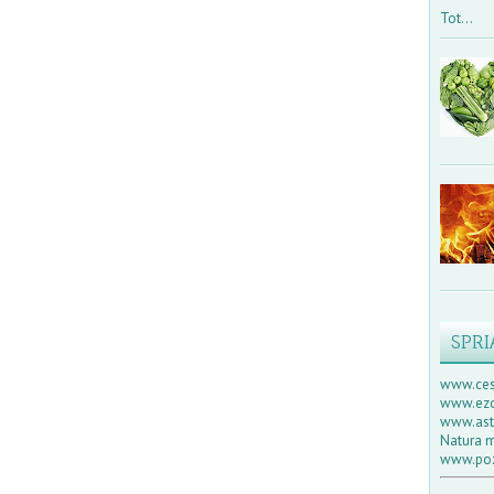
Tot...
SPRI
www.ces
www.ezo
www.astr
Natura m
www.poz