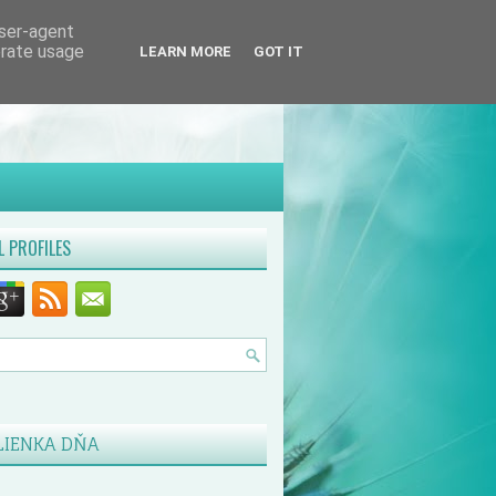
user-agent
erate usage
LEARN MORE
GOT IT
L PROFILES
LIENKA DŇA