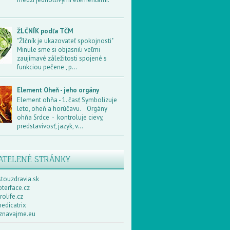
ŽLČNÍK podľa TČM
"Žlčník je ukazovateľ spokojnosti"
Minule sme si objasnili veľmi
zaujímavé záležitosti spojené s
funkciou pečene , p...
Element Oheň - jeho orgány
Element ohňa - 1. časť Symbolizuje
leto, oheň a horúčavu. Orgány
ohňa Srdce - kontroluje cievy,
predstavivosť, jazyk, v...
ATELENÉ STRÁNKY
touzdravia.sk
terface.cz
olife.cz
edicatrix
navajme.eu