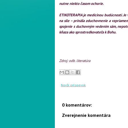
nutne niekto časom ochorie.
ETIKOTERAPIA je medicínou budúcnosti. Je v
na sile – prináša zduchovnenie a vzpriameni
spojenie s duchovným vedením sám, nepotre
kňaza ako sprostredkovateľa k Bohu.
Zdroj: odb. literatúra
Novší príspevok
0 komentárov:
Zverejnenie komentára