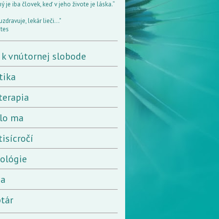
 je iba človek, keď v jeho živote je láska.“
uzdravuje, lekár lieči..."
tes
 k vnútornej slobode
tika
terapia
lo ma
tisícročí
rológie
ia
tár