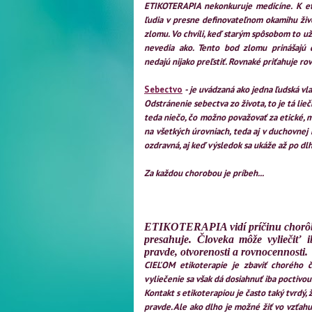
ETIKOTERAPIA nekonkuruje medicíne. K et
ľudia v presne definovateľnom okamihu ži
zlomu. Vo chvíli, keď starým spôsobom to už
nevedia ako. Tento bod zlomu prinášajú 
nedajú nijako preľstiť. Rovnaké priťahuje ro
Sebectvo
- je uvádzaná ako jedna ľudská vl
Odstránenie sebectva zo života, to je tá li
teda niečo, čo možno považovať za etické, m
na všetkých úrovniach, teda aj v duchovnej r
ozdravná, aj keď výsledok sa ukáže až po dlh
Za každou chorobou je príbeh...
ETIKOTERAPIA vidí príčinu chorôb 
presahuje. Človeka môže vyliečiť 
pravde, otvorenosti a rovnocennosti.
CIEĽOM etikoterapie je zbaviť chorého č
vyliečenie sa však dá dosiahnuť iba poctiv
Kontakt s etikoterapiou je často taký tvrdý
pravde. Ale ako dlho je možné žiť vo vzťahu