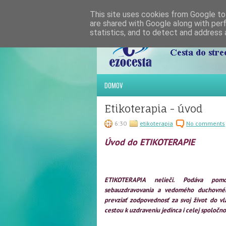
This site uses cookies from Google to 
are shared with Google along with per
statistics, and to detect and address 
DOMOV
Etikoterapia - úvod
6:30
etikoterapia
No comments
Úvod do ETIKOTERAPIE
ETIKOTERAPIA nelieči. Podáva po
sebauzdravovania a vedomého duchovnéh
prevziať zodpovednosť za svoj život do vla
cestou k uzdraveniu jedinca i celej spoločnos