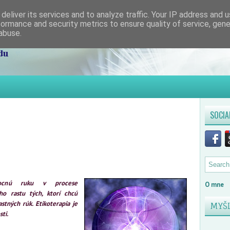
deliver its services and to analyze traffic. Your IP address and 
formance and security metrics to ensure quality of service, gen
abuse.
SOCIA
mocnú ruku v procese
O mne
o rastu tých, ktorí chcú
stných rúk. Etikoterapia je
MYŠ
ti.