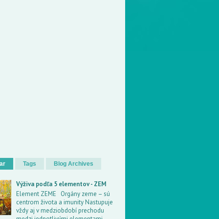
ar
Tags
Blog Archives
Výživa podľa 5 elementov - ZEM
Element ZEME Orgány zeme – sú
centrom života a imunity Nastupuje
vždy aj v medziobdobí prechodu
medzi jednotlivými elementami.