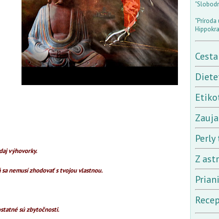
"Slobodný
"Príroda 
Hippokra
Cesta
Diete
Etiko
Zauja
Perly 
adaj výhovorky.
Z ast
á sa nemusí zhodovať s tvojou vlastnou.
Prian
Recep
 ostatné sú zbytočnosti.