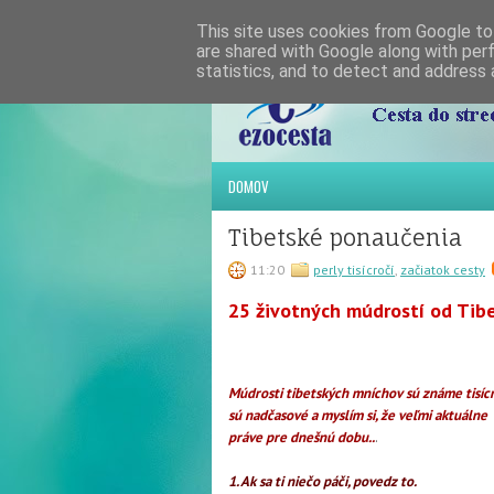
This site uses cookies from Google to 
are shared with Google along with per
statistics, and to detect and address 
DOMOV
Tibetské ponaučenia
11:20
perly tisícročí
,
začiatok cesty
25 životných múdrostí od Tib
Múdrosti tibetských mníchov sú známe tisícr
sú nadčasové a myslím si, že veľmi aktuálne
práve pre dnešnú dobu..
.
1. Ak sa ti niečo páči, povedz to.