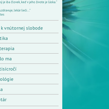
 je iba človek, keď v jeho živote je láska.“
uzdravuje, lekár lieči..."
tes
 k vnútornej slobode
tika
terapia
lo ma
tisícročí
rológie
ia
tár