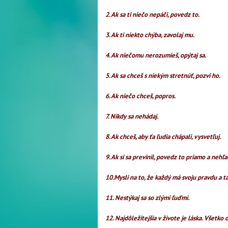
2. Ak sa ti niečo nepáči, povedz to.
3. Ak ti niekto chýba, zavolaj mu.
4. Ak niečomu nerozumieš, opýtaj sa.
5. Ak sa chceš s niekým stretnúť, pozvi ho.
6. Ak niečo chceš, popros.
7. Nikdy sa nehádaj.
8. Ak chceš, aby ťa ľudia chápali, vysvetľuj.
9. Ak si sa previnil, povedz to priamo a nehľ
10.Mysli na to, že každý má svoju pravdu a t
11. Nestýkaj sa so zlými ľuďmi.
12. Najdôležitejšia v živote je láska. Všetko