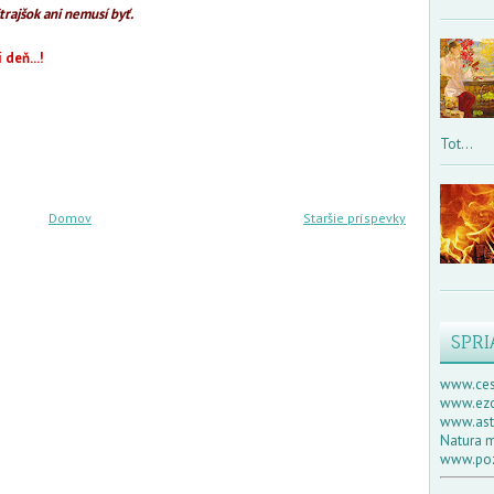
jtrajšok ani nemusí byť.
 deň...!
Tot...
Domov
Staršie príspevky
SPRI
www.ces
www.ezo
www.astr
Natura m
www.poz