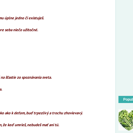
 mu úplne jedno či existuješ.
 pre seba niečo užitočné.
š na šťastie zo spoznávania sveta.
a.
Popul
ako ako k deťom, buď trpezlivý a trochu zhovievavý.
m, že keď umrieš, nebudeš mať ani tú.