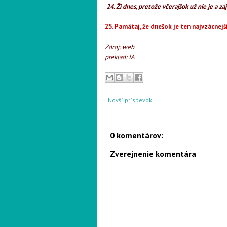
24. Ži dnes, pretože včerajšok už nie je a za
25. Pamätaj, že dnešok je ten najvzácnejší
Zdroj: web
preklad: JA
Novší príspevok
0 komentárov:
Zverejnenie komentára