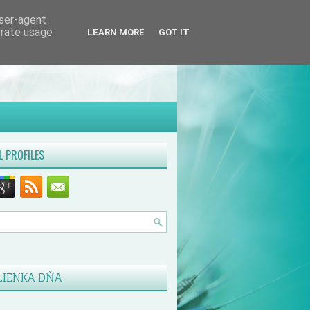
user-agent
erate usage
LEARN MORE
GOT IT
L PROFILES
LIENKA DŇA