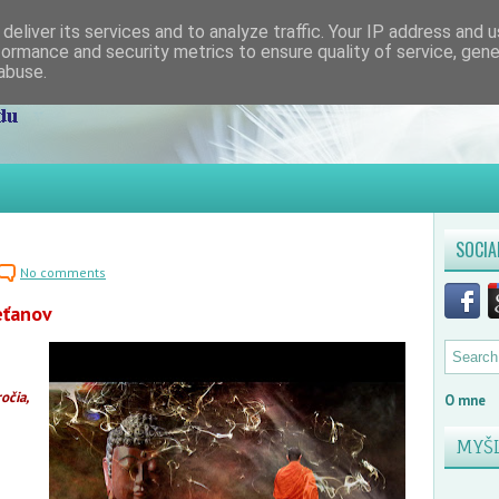
deliver its services and to analyze traffic. Your IP address and 
formance and security metrics to ensure quality of service, gen
abuse.
SOCIA
No comments
eťanov
očia,
O mne
MYŠ