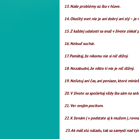
13. Naše problémy sú iba v hlave.
14. Okolitý svet nie je ani dobrý ani zlý – je
15. Z každej udalosti sa snaž v živote získať
16. Nebuď suchár.
17. Pamätaj, že nikomu nie si nič dlžný.
18. Nezabudni, že nikto ti nie je nič dlžný.
19. Neľutuj ani čas, ani peniaze, ktoré minie
20. V živote sa spoliehaj vždy iba sám na seb
21. Ver svojim pocitom.
22. K ženám ( v podstate aj k mužom ), rovn
23. Ak máš zlú náladu, tak sa zamysli nad tý