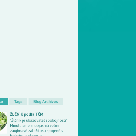
ar
Tags
Blog Archives
ŽLČNÍK podľa TČM
"Žlčník je ukazovateľ spokojnosti"
Minule sme si objasnili veľmi
zaujímavé záležitosti spojené s
funkciou pečene , p...