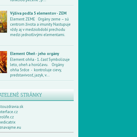
Výživa podľa 5 elementov - ZEM
Element ZEME Orgány zeme – sú
centrom života a imunity Nastupuje
vždy aj v medziobdobí prechodu
medzi jednotlivými elementami.
Element Oheň - jeho orgány
Element ohňa - 1. časť Symbolizuje
leto, oheň a horúčavu. Orgány
ohňa Srdce - kontroluje cievy,
predstavivosť, jazyk, v...
ATELENÉ STRÁNKY
touzdravia.sk
terface.cz
olife.cz
edicatrix
navajme.eu